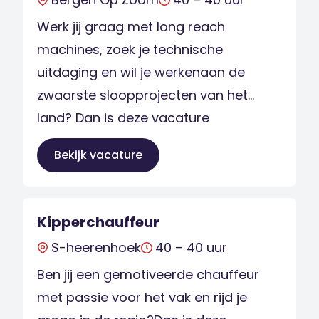
afwisseling? Lees […]
Werk jij graag met long reach
machines, zoek je technische
uitdaging en wil je werkenaan de
zwaarste sloopprojecten van het
land? Dan is deze vacature
KraanmachinistSloopwerken in
Bekijk vacature
Nederland precies wat jij zoekt.bij onze
opdrachtgever werk je met modern,
zwaarmaterieel aan complexe
Kipperchauffeur
sloopprojecten waar vakmanschap,
S-heerenhoek
40 – 40 uur
veiligheid en teamworkcentraal staan.
Ben jij een gemotiveerde chauffeur
Als Kraanmachinist Sloopwerken
met passie voor het vak en rijd je
bedien je diverse long […]