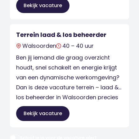
Bekijk vacature
op onze locatie in Yerseke. De
functieAls Medewerker koelcel beheer
je de koel- en vriesopslag. Je zet
Terrein laad & los beheerder
bestellingen zorgvuldig klaar, […]
Walsoorden
40 – 40 uur
Ben jij iemand die graag overzicht
houdt, snel schakelt en energie krijgt
van een dynamische werkomgeving?
Dan is deze vacature terrein – laad &
los beheerder in Walsoorden precies
wat je zoekt. In deze rol ben jij dé spil
Bekijk vacature
op het terrein en zorg je dat alles
soepel, veilig en efficiënt verloopt. Wat
ga je […]
Schrijf je in voor de vacature alert