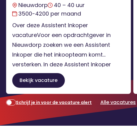
Nieuwdorp
40 – 40 uur
3500-4200 per maand
Over deze Assistent Inkoper
vacatureVoor een opdrachtgever in
Nieuwdorp zoeken we een Assistent
Inkoper die het inkoopteam komt
versterken. In deze Assistent Inkoper
vacature werk je nauw samen met de
Bekijk vacature
Superintendent Purchasing en zorg je
dat materialen en diensten op tijd,
Alle vacatures
Schrijf je in voor de vacature alert
volgens de juiste specificaties en tegen
de beste voorwaarden binnenkomen. Je
bent een belangrijke […]