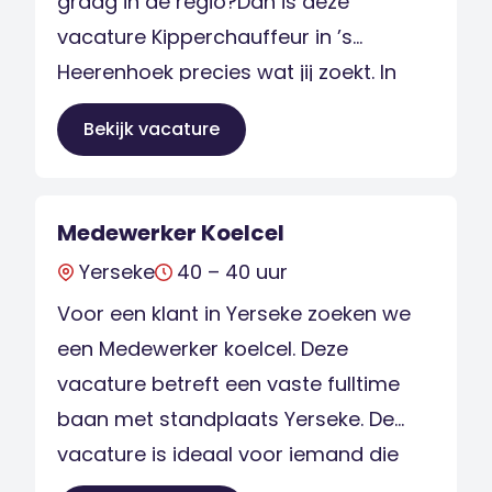
graag in de regio?Dan is deze
vacature Kipperchauffeur in ’s
Heerenhoek precies wat jij zoekt. In
dezerol ben jij een belangrijke schakel
Bekijk vacature
in de logistieke keten en zorg je ervoor
datbulkgoederen veilig, netjes en op
tijd op hun bestemming komen. Als
Medewerker Koelcel
Kipperchauffeur […]
Yerseke
40 – 40 uur
Voor een klant in Yerseke zoeken we
een Medewerker koelcel. Deze
vacature betreft een vaste fulltime
baan met standplaats Yerseke. De
vacature is ideaal voor iemand die
graag de logistieke spin in het web is