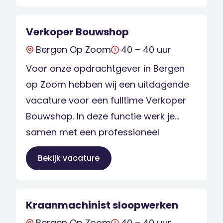
functie in dagdienst met uitzicht op
een vast dienstverband. Wat ga je
Verkoper Bouwshop
doen?Als Medewerker Magazijn /
Bergen Op Zoom
40 – 40 uur
Logistiek ben […]
Voor onze opdrachtgever in Bergen
op Zoom hebben wij een uitdagende
vacature voor een fulltime Verkoper
Bouwshop. In deze functie werk je
samen met een professioneel
verkoopteam en ondersteun je
Bekijk vacature
voornamelijk klanten uit de
bouwsector. Ben jij de Verkoper
Bouwshop die graag de handen uit de
Kraanmachinist sloopwerken
mouwen steekt en op zoek is naar
Bergen Op Zoom
40 – 40 uur