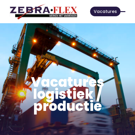
Vacatures
Vacatures
logistiek /
productie