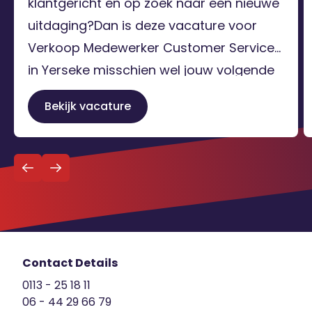
klantgericht en op zoek naar een nieuwe
uitdaging?Dan is deze vacature voor
Verkoop Medewerker Customer Service
in Yerseke misschien wel jouw volgende
stap!Voor een opdrachtgever in Yerseke
Bekijk vacature
zijn wij op zoek naar een enthousiaste en
gedreven professional die zich voor 32-
Terug naar
40 uur per week wil inzetten binnen een
Schrijf je in voor de vacature alert
overzicht
dynamische en groeiende […]
Contact Details
0113 - 25 18 11
06 - 44 29 66 79