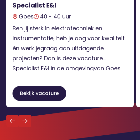
Specialist E&I
Goes
40 - 40 uur
Ben jij sterk in elektrotechniek en
instrumentatie, heb je oog voor kwaliteit
én werk jegraag aan uitdagende
projecten? Dan is deze vacature
Specialist E&I in de omgevingvan Goes
precies wat jij zoekt. In deze rol speel jij
een belangrijke rol in de opleveringvan
Bekijk vacature
nieuwe installaties, stops en renovaties
bij diverse klanten in de regio. Als […]
Terug naar
Schrijf je in voor de vacature alert
overzicht