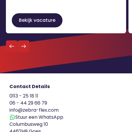
Verkoper Showroom Keukens in
Terneuzen precies wat je zoekt! Voor een
Bekijk vacature
professionele showroom in Terneuzen
zoeken wij een enthousiaste Verkoper
Terug naar
Showroom Keukens. In deze veelzijdige
Schrijf je in voor de vacature alert
overzicht
functie begeleid jij […]
Contact Details
0113 - 25 18 11
06 - 44 29 66 79
info@zebra-flex.com
Stuur een WhatsApp
Columbusweg 10
4462HB Goes