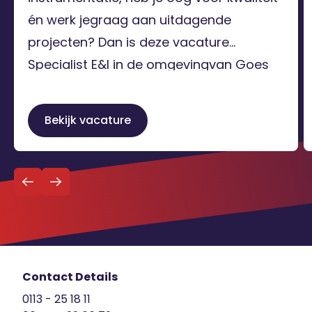
én werk jegraag aan uitdagende
projecten? Dan is deze vacature
Specialist E&I in de omgevingvan Goes
precies wat jij zoekt. In deze rol speel jij
een belangrijke rol in de opleveringvan
Bekijk vacature
nieuwe installaties, stops en renovaties
bij diverse klanten in de regio. Als […]
Terug naar
Schrijf je in voor de vacature alert
overzicht
Contact Details
0113 - 25 18 11