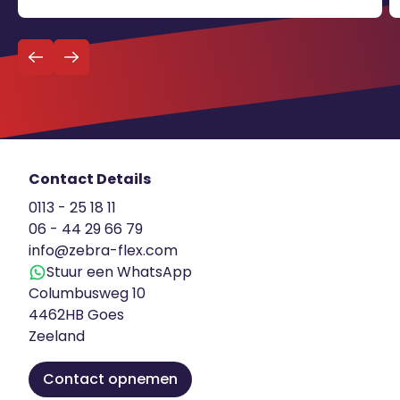
mouwen steekt en op zoek is naar
Terug naar
afwisseling? Lees […]
Schrijf je in voor de vacature alert
overzicht
Contact Details
0113 - 25 18 11
06 - 44 29 66 79
info@zebra-flex.com
Stuur een WhatsApp
Columbusweg 10
4462HB Goes
Zeeland
Contact opnemen