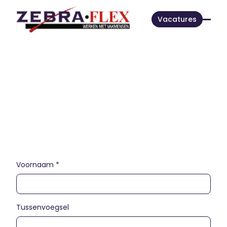
Vacatures
Solliciteer op ATEX
Inspecteur
Voornaam *
Tussenvoegsel