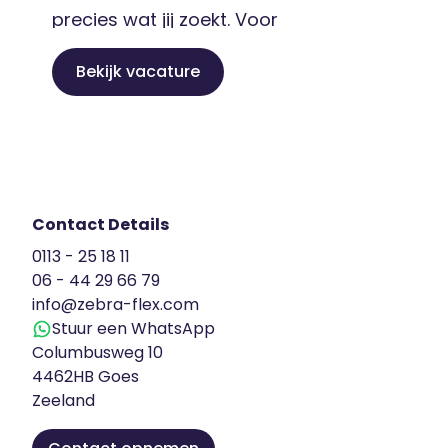
precies wat jij zoekt. Voor
eentoonaangevende technische
Bekijk vacature
opdrachtgever zijn wij op zoek naar
een gedreveninspecteur die ervoor
zorgt dat installaties binnen
explosiegevaarlijke zones
veilig,betrouwbaar en volledig volgens
Contact Details
de geldende richtlijnen blijven
0113 - 25 18 11
functioneren. Binnen deze ATEX
06 - 44 29 66 79
info@zebra-flex.com
Inspecteur vacature […]
Stuur een WhatsApp
Columbusweg 10
4462HB Goes
Zeeland