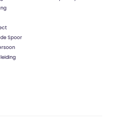
ing
ect
de Spoor
ersoon
eiding