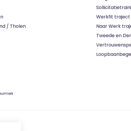
Sollicitatietrain
en
Werkfit traject
nd / Tholen
Naar Werk traj
Tweede en Der
Vertrouwensp
Loopbaanbegel
keurmerk