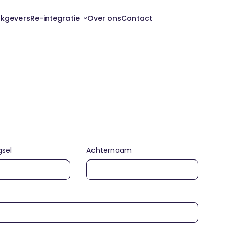
kgevers
Re-integratie
Over ons
Contact
eveland
Jobcoaching
Budgetcoaching
ren
Sollicitatietraining
and / Tholen
Werkfit traject
Naar Werk traject
Tweede en Derde Spoor
Vertrouwenspersoon
sel
Achternaam
Loopbaanbegeleiding