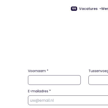
Vacatures
Wer
105
Noord en Zuid-B
Walcheren
Zeeuws-Vlaande
Schouwen-Duivel
Brabant / overig
Solliciteer op
Voornaam *
Tussenvoeg
E-mailadres *