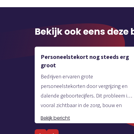
Bekijk ook eens deze 
Personeelstekort nog steeds erg
groot
Bedrijven ervaren grote
personeelstekorten door vergrijzing en
dalende geboortecijfers. Dit probleem is
vooral zichtbaar in de zorg, bouw en
techniek, waar de vraag naar
Bekijk bericht
arbeidskrachten het aanbod ver
overtreft. Rapporten voorspellen dat het