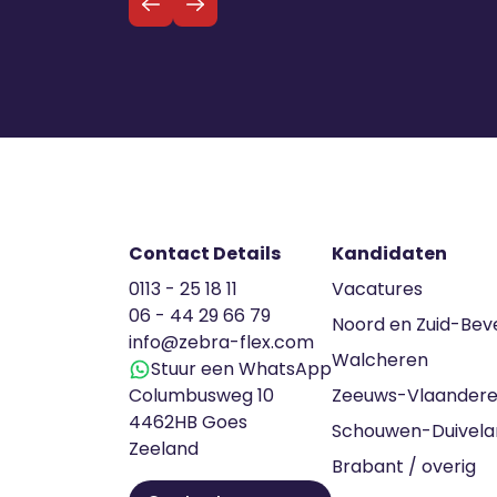
personeelstekort tegen 2030 kan
oplopen tot 1,4 miljoen. Voor elke 390
vacatures zijn er slechts 100 werklozen
beschikbaar. Deze situatie vraagt om […]
Contact Details
Kandidaten
0113 - 25 18 11
Vacatures
06 - 44 29 66 79
Noord en Zuid-Bev
info@zebra-flex.com
Walcheren
Stuur een WhatsApp
Columbusweg 10
Zeeuws-Vlaander
4462HB Goes
Schouwen-Duivela
Zeeland
Brabant / overig